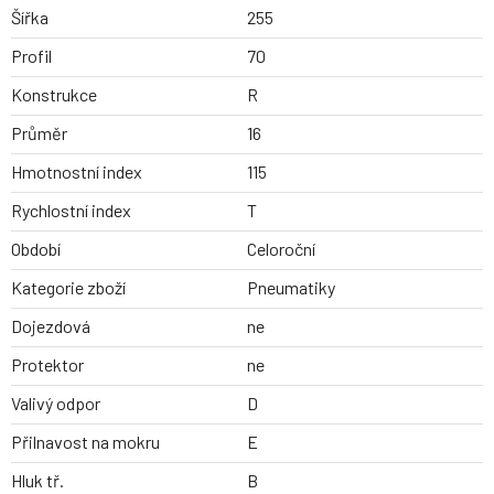
Šířka
255
Profil
70
Konstrukce
R
Průměr
16
Hmotnostní index
115
Rychlostní index
T
Období
Celoroční
Kategorie zboží
Pneumatiky
Dojezdová
ne
Protektor
ne
Valivý odpor
D
Přilnavost na mokru
E
Hluk tř.
B