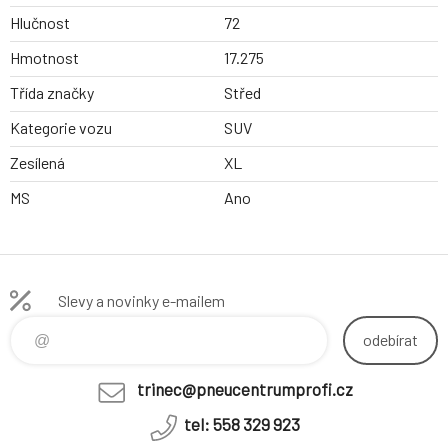
Hlučnost
72
Hmotnost
17.275
Třída značky
Střed
Kategorie vozu
SUV
Zesílená
XL
MS
Ano
Slevy a novinky e-mailem
odebírat
trinec@pneucentrumprofi.cz
tel: 558 329 923