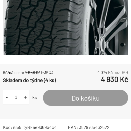
Běžná cena:
7 658
Kč
(-
36
%)
4 074
Kč bez DPH
4 930
Kč
Skladem do týdne (4 ks)
-
+
Do košíku
ks
Kód:
i655_tyBFae9d69b4c4
EAN:
3528705432522