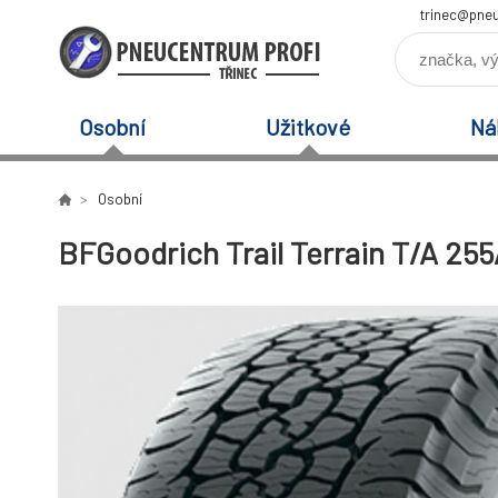
trinec@pneu
Osobní
Užitkové
Ná
Osobní
BFGoodrich Trail Terrain T/A 255