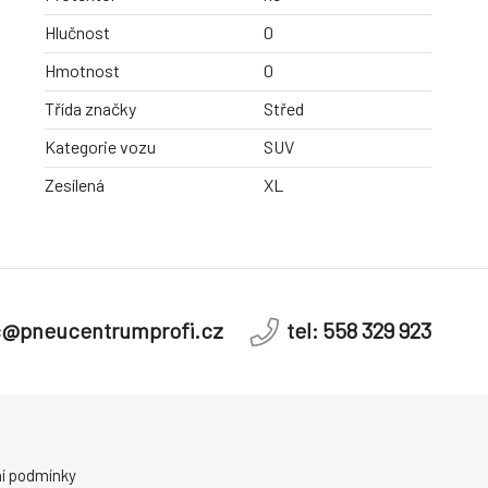
Hlučnost
0
Hmotnost
0
Třída značky
Střed
Kategorie vozu
SUV
Zesílená
XL
c@pneucentrumprofi.cz
tel: 558 329 923
í podmínky