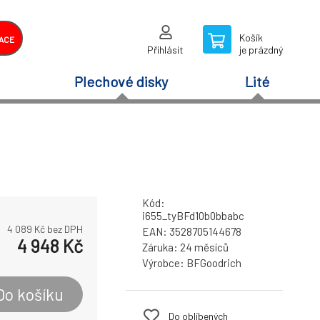
Košík
ACE
Přihlásit
je prázdný
Plechové disky
Lité
Kód:
i655_tyBFd10b0bbabc
4 089
Kč bez DPH
EAN:
3528705144678
4 948
Kč
Záruka:
24 měsíců
Výrobce:
BFGoodrich
Do košíku
Do oblíbených