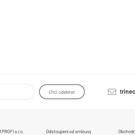
trine
Chci
odebírat
ROFI s.r.o.
Odstoupení od smlouvy
Obchodn