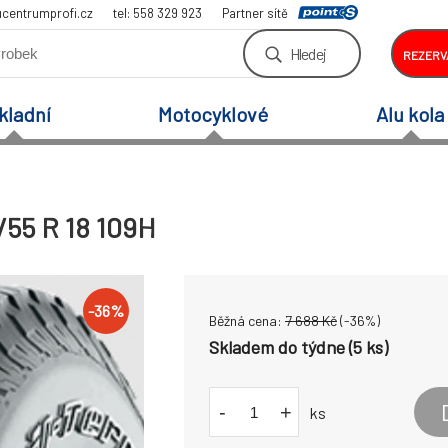
centrumprofi.cz
tel: 558 329 923
Partner sítě
Hledej
REZERV
kladní
Motocyklové
Alu kola
/55 R 18 109H
-
36
%
Běžná cena:
7 688
Kč
(-
36
%)
Skladem do týdne (5 ks)
-
+
ks