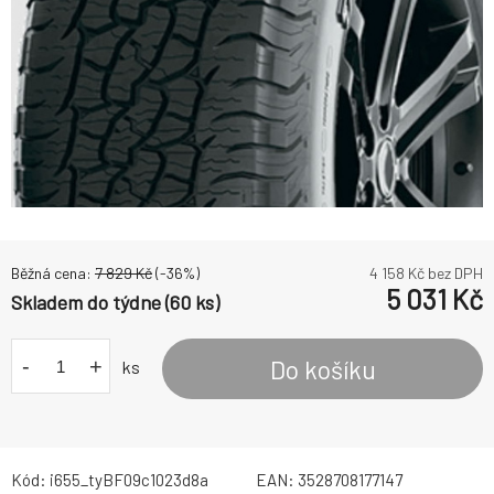
Běžná cena:
7 829
Kč
(-
36
%)
4 158
Kč bez DPH
5 031
Kč
Skladem do týdne (60 ks)
-
+
Do košíku
ks
Kód:
i655_tyBF09c1023d8a
EAN:
3528708177147