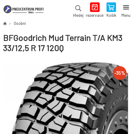
rezervace
Košík
Menu
Hledej
Osobní
BFGoodrich Mud Terrain T/A KM3
33/12,5 R 17 120Q
-
35
%