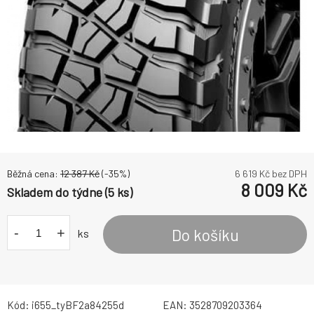
Běžná cena:
12 387
Kč
(-
35
%)
6 619
Kč bez DPH
8 009
Kč
Skladem do týdne (5 ks)
-
+
Do košíku
ks
Kód:
i655_tyBF2a84255d
EAN:
3528709203364