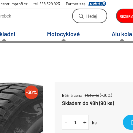
centrumprofi.cz
tel: 558 329 923
Partner sítě
Hledej
REZERV
kladní
Motocyklové
Alu kola
-
30
%
Běžná cena:
1 936
Kč
(-
30
%)
Skladem do 48h (90 ks)
-
+
ks