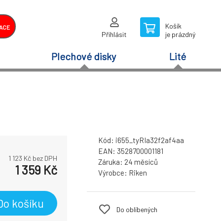
Košík
ACE
Přihlásit
je prázdný
Plechové disky
Lité
Kód:
i655_tyRIa32f2af4aa
EAN:
3528700001181
1 123
Kč bez DPH
Záruka:
24 měsíců
1 359
Kč
Výrobce:
Riken
Do košíku
Do oblíbených