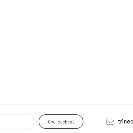
trine
Chci
odebírat