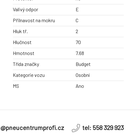
Valivý odpor
E
Přilnavost na mokru
C
Hluk tř.
2
Hlučnost
70
Hmotnost
7.68
Třída značky
Budget
Kategorie vozu
Osobní
MS
Ano
c@pneucentrumprofi.cz
tel: 558 329 923