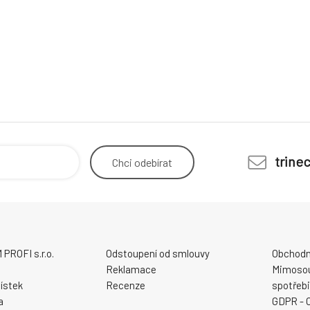
trine
Chci
odebírat
ROFI s.r.o.
Odstoupení od smlouvy
Obchodn
Reklamace
Mimosou
ístek
Recenze
spotřebi
a
GDPR - 