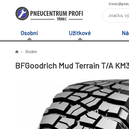
trinec@pneu
Osobní
Užitkové
Ná
Osobní
BFGoodrich Mud Terrain T/A KM3