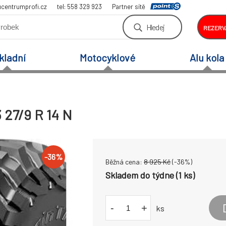
centrumprofi.cz
tel: 558 329 923
Partner sítě
Hledej
REZERV
kladní
Motocyklové
Alu kola
 27/9 R 14 N
-
36
%
Běžná cena:
8 925
Kč
(-
36
%)
Skladem do týdne (1 ks)
-
+
ks