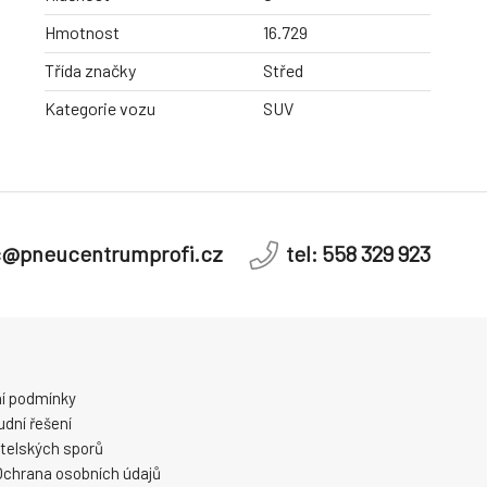
Hmotnost
16.729
Třída značky
Střed
Kategorie vozu
SUV
c@pneucentrumprofi.cz
tel: 558 329 923
í podmínky
dní řešení
telských sporů
Ochrana osobních údajů