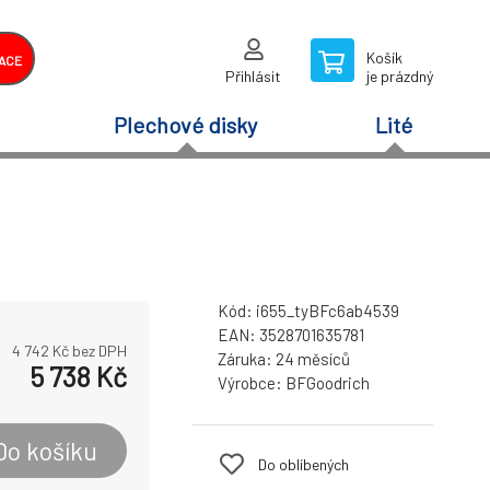
Košík
ACE
Přihlásit
je prázdný
Plechové disky
Lité
Kód:
i655_tyBFc6ab4539
EAN:
3528701635781
4 742
Kč bez DPH
Záruka:
24 měsíců
5 738
Kč
Výrobce:
BFGoodrich
Do košíku
Do oblíbených