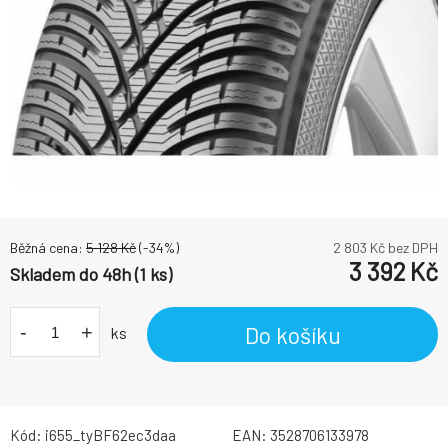
Běžná cena:
5 128
Kč
(-
34
%)
2 803
Kč bez DPH
3 392
Kč
Skladem do 48h (1 ks)
-
+
Do košíku
ks
Kód:
i655_tyBF62ec3daa
EAN:
3528706133978