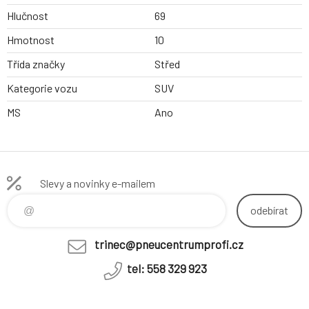
Hlučnost
69
Hmotnost
10
Třída značky
Střed
Kategorie vozu
SUV
MS
Ano
Slevy a novinky e-mailem
odebírat
trinec@pneucentrumprofi.cz
tel: 558 329 923