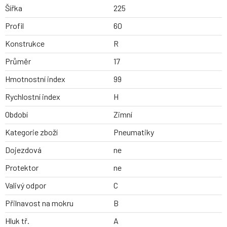
Šířka
225
Profil
60
Konstrukce
R
Průměr
17
Hmotnostní index
99
Rychlostní index
H
Období
Zimní
Kategorie zboží
Pneumatiky
Dojezdová
ne
Protektor
ne
Valivý odpor
C
Přilnavost na mokru
B
Hluk tř.
A