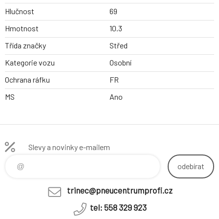
Hlučnost
69
Hmotnost
10.3
Třída značky
Střed
Kategorie vozu
Osobní
Ochrana ráfku
FR
MS
Ano
Slevy a novinky e-mailem
odebírat
trinec@pneucentrumprofi.cz
tel: 558 329 923