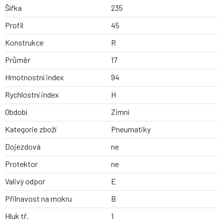
Šířka
235
Profil
45
Konstrukce
R
Průměr
17
Hmotnostní index
94
Rychlostní index
H
Období
Zimní
Kategorie zboží
Pneumatiky
Dojezdová
ne
Protektor
ne
Valivý odpor
E
Přilnavost na mokru
B
Hluk tř.
1