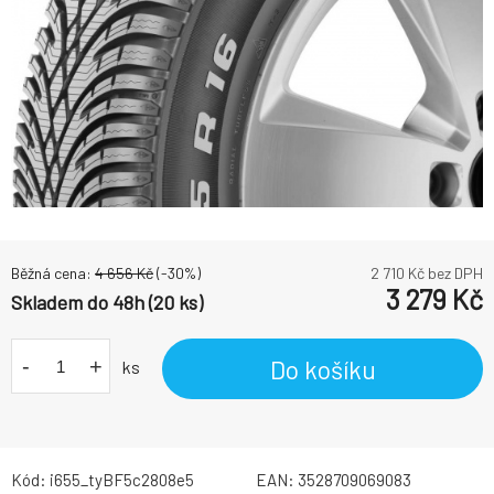
Běžná cena:
4 656
Kč
(-
30
%)
2 710
Kč bez DPH
3 279
Kč
Skladem do 48h (20 ks)
-
+
Do košíku
ks
Kód:
i655_tyBF5c2808e5
EAN:
3528709069083