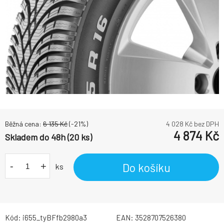
Běžná cena:
6 135
Kč
(-
21
%)
4 028
Kč bez DPH
4 874
Kč
Skladem do 48h (20 ks)
-
+
Do košíku
ks
Kód:
i655_tyBFfb2980a3
EAN:
3528707526380