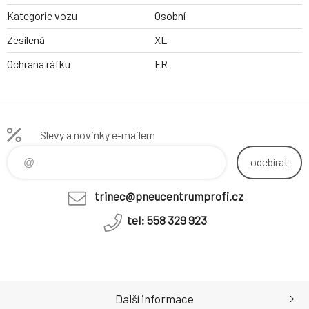
Kategorie vozu
Osobní
Zesílená
XL
Ochrana ráfku
FR
Slevy a novinky e-mailem
odebírat
trinec@pneucentrumprofi.cz
tel: 558 329 923
Další informace