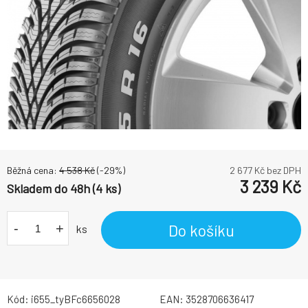
Běžná cena:
4 538
Kč
(-
29
%)
2 677
Kč bez DPH
3 239
Kč
Skladem do 48h (4 ks)
-
+
Do košíku
ks
Kód:
i655_tyBFc6656028
EAN:
3528706636417