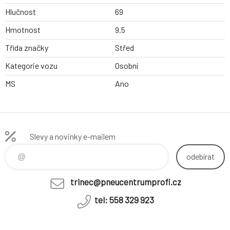
Hlučnost
69
Hmotnost
9.5
Třída značky
Střed
Kategorie vozu
Osobní
MS
Ano
Slevy a novinky e-mailem
odebírat
trinec@pneucentrumprofi.cz
tel: 558 329 923