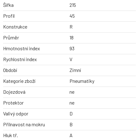
Šířka
215
Profil
45
Konstrukce
R
Průměr
18
Hmotnostní index
93
Rychlostní index
V
Období
Zimní
Kategorie zboží
Pneumatiky
Dojezdová
ne
Protektor
ne
Valivý odpor
D
Přilnavost na mokru
B
Hluk tř.
A