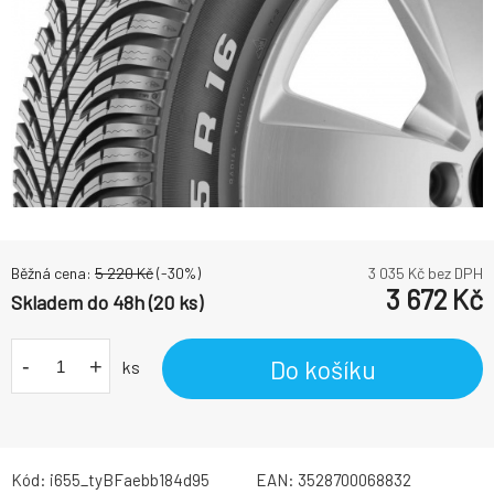
Běžná cena:
5 220
Kč
(-
30
%)
3 035
Kč bez DPH
3 672
Kč
Skladem do 48h (20 ks)
-
+
Do košíku
ks
Kód:
i655_tyBFaebb184d95
EAN:
3528700068832