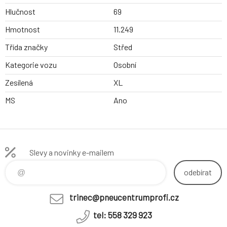
Hlučnost
69
Hmotnost
11.249
Třída značky
Střed
Kategorie vozu
Osobní
Zesílená
XL
MS
Ano
Slevy a novinky e-mailem
odebírat
trinec@pneucentrumprofi.cz
tel: 558 329 923