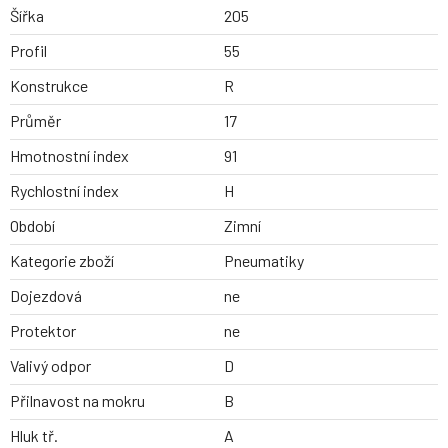
Šířka
205
Profil
55
Konstrukce
R
Průměr
17
Hmotnostní index
91
Rychlostní index
H
Období
Zimní
Kategorie zboží
Pneumatiky
Dojezdová
ne
Protektor
ne
Valivý odpor
D
Přilnavost na mokru
B
Hluk tř.
A