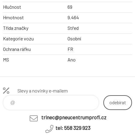
Hlučnost
69
Hmotnost
9.464
Třída značky
Střed
Kategorie vozu
Osobní
Ochrana ráfku
FR
MS
Ano
Slevy a novinky e-mailem
odebírat
trinec@pneucentrumprofi.cz
tel: 558 329 923