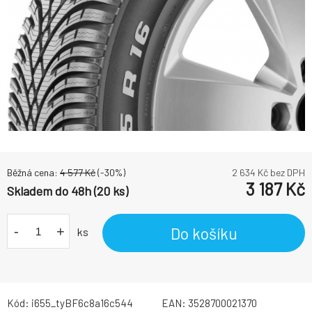
Běžná cena:
4 577
Kč
(-
30
%)
2 634
Kč bez DPH
3 187
Kč
Skladem do 48h (20 ks)
-
+
Do košíku
ks
Kód:
i655_tyBF6c8a16c544
EAN:
3528700021370