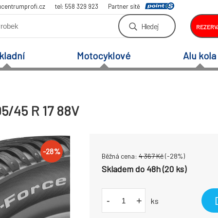
centrumprofi.cz
tel: 558 329 923
Partner sítě
Hledej
REZERV
kladní
Motocyklové
Alu kola
5/45 R 17 88V
-
28
%
Běžná cena:
4 367
Kč
(-
28
%)
Skladem do 48h (20 ks)
-
+
ks