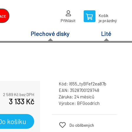
Košík
ACE
Přihlásit
je prázdný
Plechové disky
Lité
Kód:
i655_tyBFef2ea87b
EAN:
3528700129748
2 589
Kč bez DPH
Záruka:
24 měsíců
3 133
Kč
Výrobce:
BFGoodrich
Do košíku
Do oblíbených