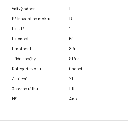
Valivý odpor
E
Přilnavost na mokru
B
Hluk tř.
1
Hlučnost
69
Hmotnost
8.4
Třída značky
Střed
Kategorie vozu
Osobní
Zesílená
XL
Ochrana ráfku
FR
MS
Ano