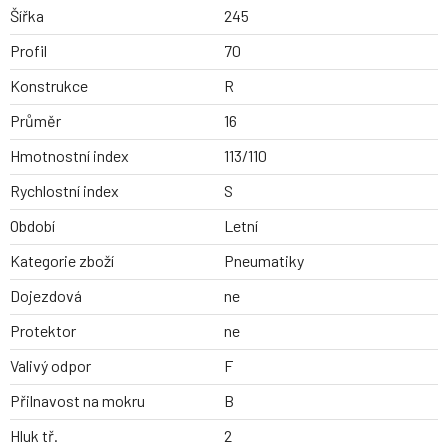
Šířka
245
Profil
70
Konstrukce
R
Průměr
16
Hmotnostní index
113/110
Rychlostní index
S
Období
Letní
Kategorie zboží
Pneumatiky
Dojezdová
ne
Protektor
ne
Valivý odpor
F
Přilnavost na mokru
B
Hluk tř.
2