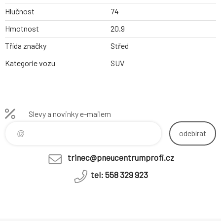
Hlučnost
74
Hmotnost
20.9
Třída značky
Střed
Kategorie vozu
SUV
Slevy a novinky e-mailem
odebírat
trinec@pneucentrumprofi.cz
tel: 558 329 923