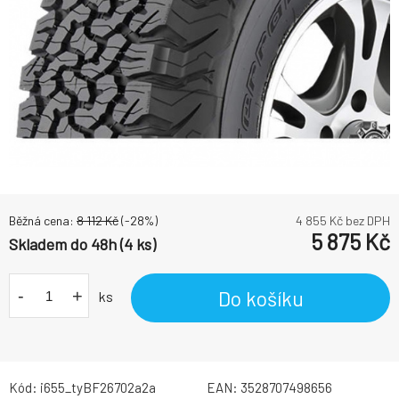
Běžná cena:
8 112
Kč
(-
28
%)
4 855
Kč bez DPH
5 875
Kč
Skladem do 48h (4 ks)
-
+
Do košíku
ks
Kód:
i655_tyBF26702a2a
EAN:
3528707498656