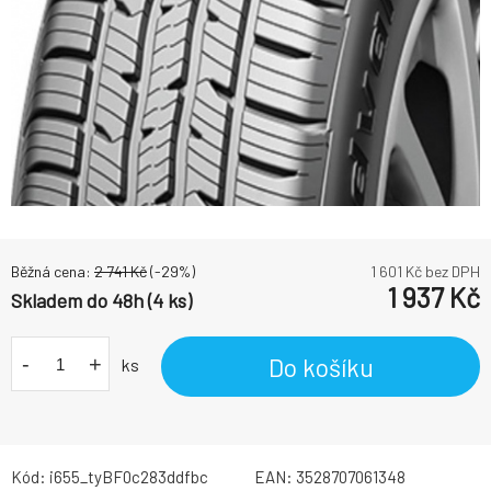
Běžná cena:
2 741
Kč
(-
29
%)
1 601
Kč bez DPH
1 937
Kč
Skladem do 48h (4 ks)
-
+
Do košíku
ks
Kód:
i655_tyBF0c283ddfbc
EAN:
3528707061348