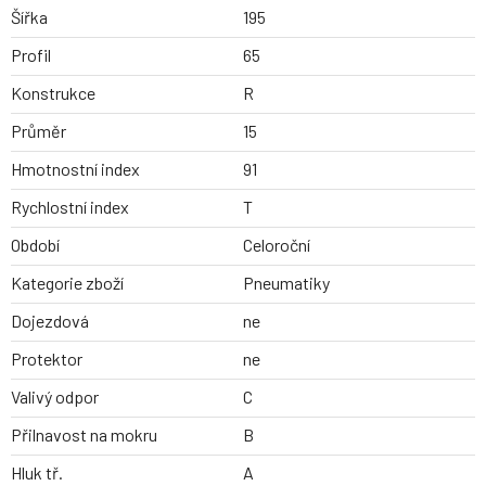
Šířka
195
Profil
65
Konstrukce
R
Průměr
15
Hmotnostní index
91
Rychlostní index
T
Období
Celoroční
Kategorie zboží
Pneumatiky
Dojezdová
ne
Protektor
ne
Valivý odpor
C
Přilnavost na mokru
B
Hluk tř.
A