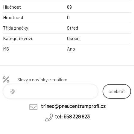
Hlučnost
69
Hmotnost
0
Třída značky
Střed
Kategorie vozu
Osobní
MS
Ano
Slevy a novinky e-mailem
odebírat
trinec@pneucentrumprofi.cz
tel: 558 329 923