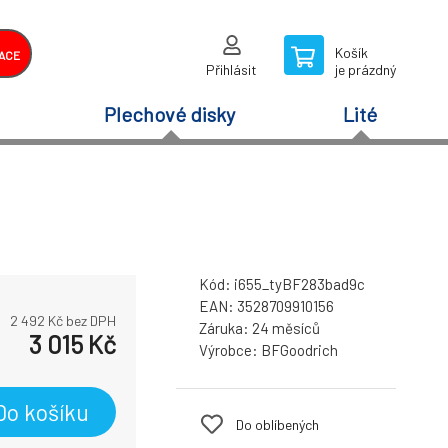
Košík
ACE
Přihlásit
je prázdný
Plechové disky
Lité
Kód:
i655_tyBF283bad9c
EAN:
3528709910156
2 492
Kč bez DPH
Záruka:
24 měsíců
3 015
Kč
Výrobce:
BFGoodrich
Do košíku
Do oblíbených