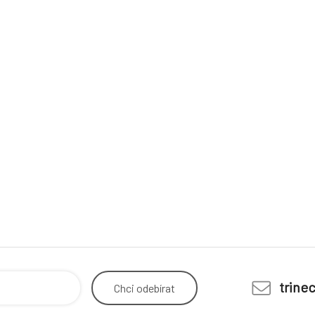
trine
Chci
odebírat