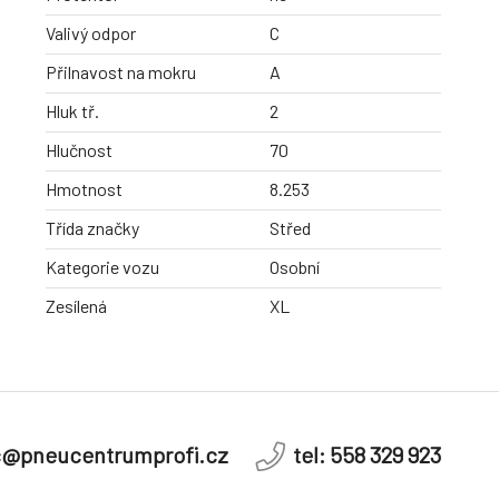
Valivý odpor
C
Přilnavost na mokru
A
Hluk tř.
2
Hlučnost
70
Hmotnost
8.253
Třída značky
Střed
Kategorie vozu
Osobní
Zesílená
XL
c@pneucentrumprofi.cz
tel: 558 329 923