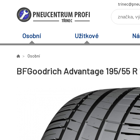
trinec@pneu
Osobní
Užitkové
Ná
Osobní
BFGoodrich Advantage 195/55 R 