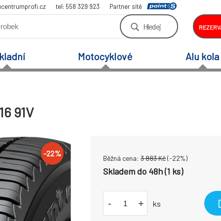
centrumprofi.cz
tel: 558 329 923
Partner sítě
Hledej
REZERV
kladní
Motocyklové
Alu kola
16 91V
-
22
%
Běžná cena:
3 883
Kč
(-
22
%)
Skladem do 48h (1 ks)
-
+
ks