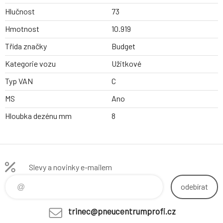
Hlučnost
73
Hmotnost
10.919
Třída značky
Budget
Kategorie vozu
Užitkové
Typ VAN
C
MS
Ano
Hloubka dezénu mm
8
Slevy a novinky e-mailem
odebírat
trinec@pneucentrumprofi.cz