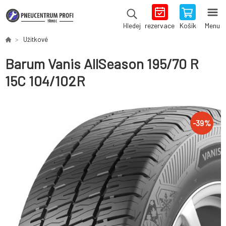
rezervace
Košík
Menu
Hledej
Užitkové
Barum Vanis AllSeason 195/70 R
15C 104/102R
-
39
%