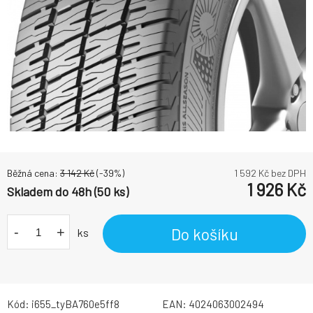
Běžná cena:
3 142
Kč
(-
39
%)
1 592
Kč bez DPH
1 926
Kč
Skladem do 48h (50 ks)
-
+
Do košíku
ks
Kód:
i655_tyBA760e5ff8
EAN:
4024063002494