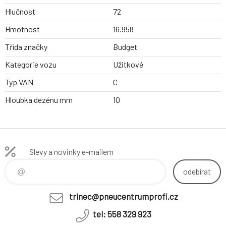
Hlučnost
72
Hmotnost
16.958
Třída značky
Budget
Kategorie vozu
Užitkové
Typ VAN
C
Hloubka dezénu mm
10
Slevy a novinky e-mailem
odebírat
trinec@pneucentrumprofi.cz
tel: 558 329 923