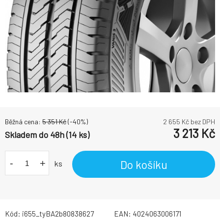
Běžná cena:
5 351
Kč
(-
40
%)
2 655
Kč bez DPH
3 213
Kč
Skladem do 48h (14 ks)
-
+
Do košíku
ks
Kód:
i655_tyBA2b80838627
EAN:
4024063006171