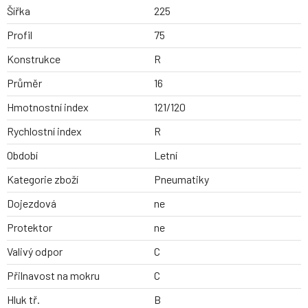
Šířka
225
Profil
75
Konstrukce
R
Průměr
16
Hmotnostní index
121/120
Rychlostní index
R
Období
Letní
Kategorie zboží
Pneumatiky
Dojezdová
ne
Protektor
ne
Valivý odpor
C
Přilnavost na mokru
C
Hluk tř.
B