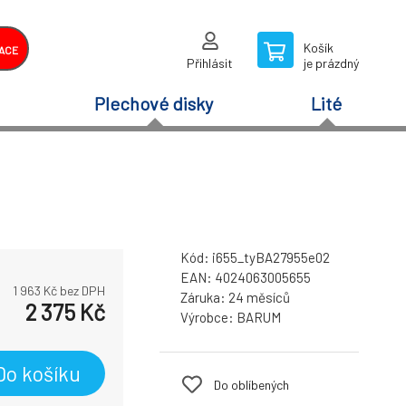
Košík
ACE
Přihlásit
je prázdný
Plechové disky
Lité
Kód:
i655_tyBA27955e02
EAN:
4024063005655
1 963
Kč bez DPH
Záruka:
24 měsíců
2 375
Kč
Výrobce:
BARUM
Do košíku
Do oblíbených