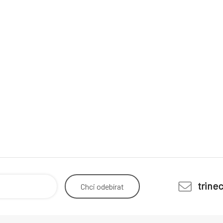
trine
Chci
odebírat