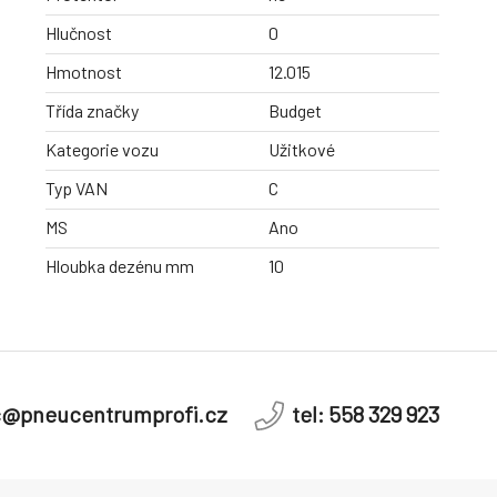
Hlučnost
0
Hmotnost
12.015
Třída značky
Budget
Kategorie vozu
Užitkové
Typ VAN
C
MS
Ano
Hloubka dezénu mm
10
c@pneucentrumprofi.cz
tel: 558 329 923