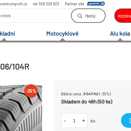
centrumprofi.cz
tel: 558 329 923
Partner sítě
Hledej
REZERV
kladní
Motocyklové
Alu kola
106/104R
-
35
%
Běžná cena:
3 647
Kč
(-
35
%)
Skladem do 48h (50 ks)
-
+
ks