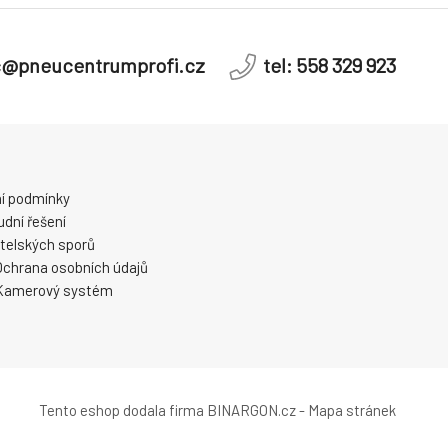
c@pneucentrumprofi.cz
tel: 558 329 923
í podmínky
dní řešení
telských sporů
Ochrana osobních údajů
Kamerový systém
Tento eshop dodala firma
BINARGON.cz
-
Mapa stránek