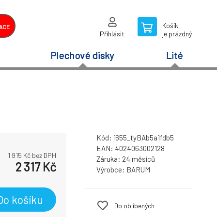
Košík
ACE
Přihlásit
je prázdný
Plechové disky
Lité
Kód:
i655_tyBAb5a1fdb5
EAN:
4024063002128
1 915
Kč bez DPH
Záruka:
24 měsíců
2 317
Kč
Výrobce:
BARUM
Do košíku
Do oblíbených