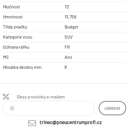
Hlučnost
72
Hmotnost
13.759
Třída značky
Budget
Kategorie vozu
SUV
Ochrana ráfku
FR
MS
Ano
Hloubka dezénu mm
8
Slevy a novinky e-mailem
odebírat
trinec@pneucentrumprofi.cz