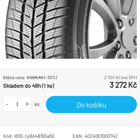
Běžná cena:
5 025
Kč
(-
35
%)
2 704
Kč bez DPH
3 272
Kč
Skladem do 48h (1 ks)
-
+
Do košíku
ks
Kód:
i655_tyBA48155a50
EAN:
4024063000742