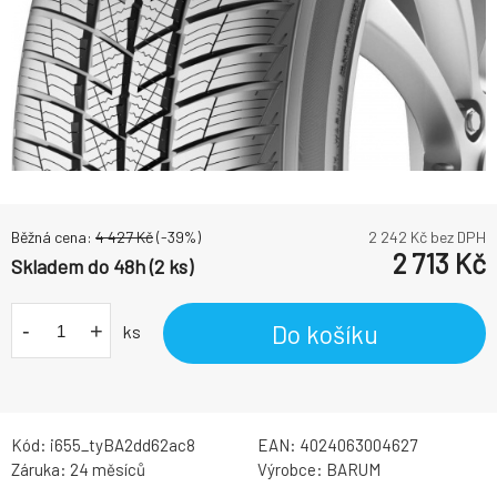
Běžná cena:
4 427
Kč
(-
39
%)
2 242
Kč bez DPH
2 713
Kč
Skladem do 48h (2 ks)
-
+
Do košíku
ks
Kód:
i655_tyBA2dd62ac8
EAN:
4024063004627
Záruka:
24 měsíců
Výrobce:
BARUM