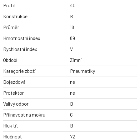
Profil
40
Konstrukce
R
Průměr
18
Hmotnostní index
89
Rychlostní index
V
Období
Zimní
Kategorie zboží
Pneumatiky
Dojezdová
ne
Protektor
ne
Valivý odpor
D
Přilnavost na mokru
C
Hluk tř.
B
Hlučnost
72