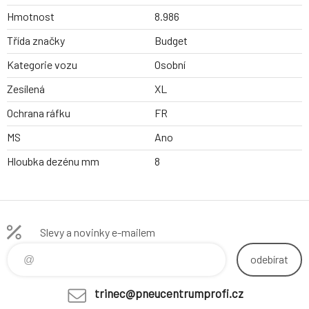
Hmotnost
8.986
Třída značky
Budget
Kategorie vozu
Osobní
Zesílená
XL
Ochrana ráfku
FR
MS
Ano
Hloubka dezénu mm
8
Slevy a novinky e-mailem
odebírat
trinec@pneucentrumprofi.cz