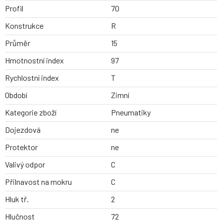
Profil
70
Konstrukce
R
Průměr
15
Hmotnostní index
97
Rychlostní index
T
Období
Zimní
Kategorie zboží
Pneumatiky
Dojezdová
ne
Protektor
ne
Valivý odpor
C
Přilnavost na mokru
C
Hluk tř.
2
Hlučnost
72