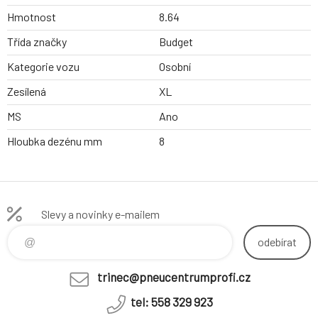
Hmotnost
8.64
Třída značky
Budget
Kategorie vozu
Osobní
Zesílená
XL
MS
Ano
Hloubka dezénu mm
8
Slevy a novinky e-mailem
odebírat
trinec@pneucentrumprofi.cz
tel: 558 329 923