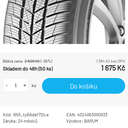
Běžná cena:
2 609
Kč
(-
36
%)
1 384
Kč bez DPH
1 675
Kč
Skladem do 48h (50 ks)
-
+
Do košíku
ks
Kód:
i655_tyBAdaf712ca
EAN:
4024063000933
Záruka:
24 měsíců
Výrobce:
BARUM