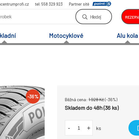
centrumprofi.cz
tel: 558 329 923
Partner sítě
Hledej
REZERV
kladní
Motocyklové
Alu kola
-
36
%
Běžná cena:
1 928
Kč
(-
36
%)
Skladem do 48h (36 ks)
-
+
ks