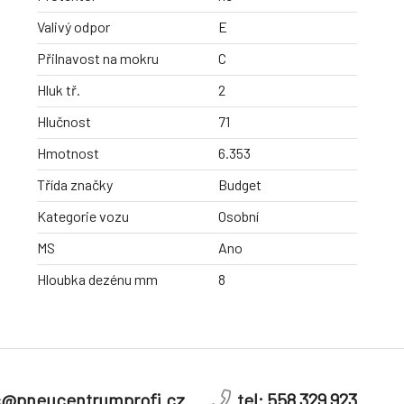
Valivý odpor
E
Přilnavost na mokru
C
Hluk tř.
2
Hlučnost
71
Hmotnost
6.353
Třída značky
Budget
Kategorie vozu
Osobní
MS
Ano
Hloubka dezénu mm
8
c@pneucentrumprofi.cz
tel: 558 329 923