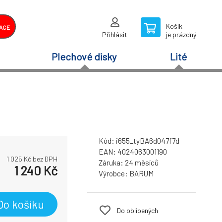
Košík
ACE
Přihlásit
je prázdný
Plechové disky
Lité
Kód:
i655_tyBA6d047f7d
EAN:
4024063001190
1 025
Kč bez DPH
Záruka:
24 měsíců
1 240
Kč
Výrobce:
BARUM
Do košíku
Do oblíbených