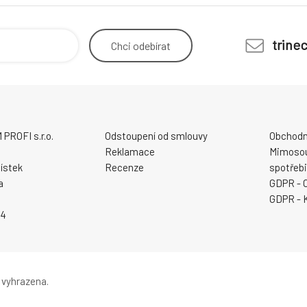
trine
Chci
odebírat
ROFI s.r.o.
Odstoupení od smlouvy
Obchodn
Reklamace
Mimosou
ístek
Recenze
spotřebi
a
GDPR - 
GDPR - 
94
 vyhrazena.