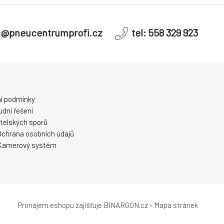
c@pneucentrumprofi.cz
tel: 558 329 923
í podmínky
dní řešení
telských sporů
Ochrana osobních údajů
Kamerový systém
Pronájem eshopu zajišťuje
BINARGON.cz
-
Mapa stránek