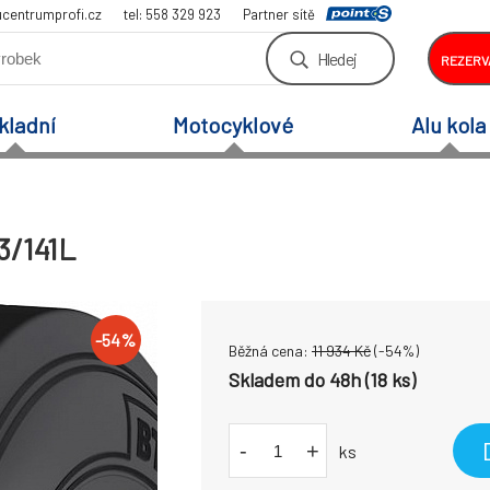
centrumprofi.cz
tel: 558 329 923
Partner sítě
Hledej
REZERV
kladní
Motocyklové
Alu kola
3/141L
-
54
%
Běžná cena:
11 934
Kč
(-
54
%)
Skladem do 48h (18 ks)
-
+
ks