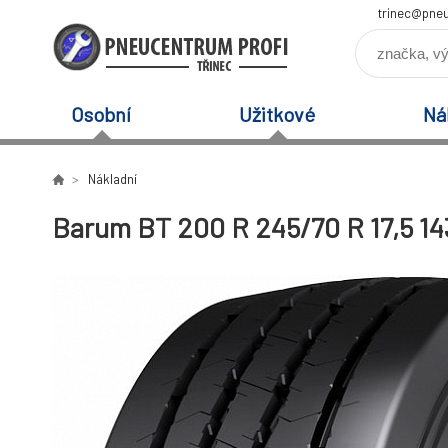
trinec@pneu
Osobní
Užitkové
Ná
Nákladní
Barum BT 200 R 245/70 R 17,5 14