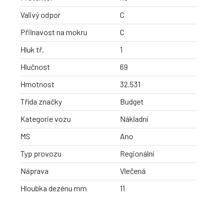
Valivý odpor
C
Přilnavost na mokru
C
Hluk tř.
1
Hlučnost
69
Hmotnost
32.531
Třída značky
Budget
Kategorie vozu
Nákladní
MS
Ano
Typ provozu
Regionální
Náprava
Vlečená
Hloubka dezénu mm
11