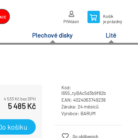
Košík
ACE
Přihlásit
je prázdný
Plechové disky
Lité
Kód:
i655_tyBAc5d3b9f82b
4 533
Kč bez DPH
EAN:
4024063749238
5 485
Kč
Záruka:
24 měsíců
Výrobce:
BARUM
Do košíku
Do oblíbených