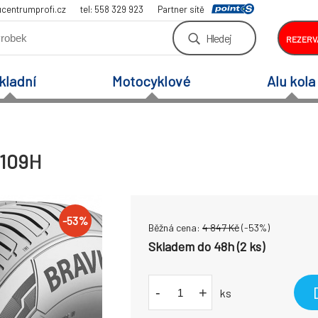
centrumprofi.cz
tel: 558 329 923
Partner sítě
Hledej
REZERV
kladní
Motocyklové
Alu kola
 109H
-
53
%
Běžná cena:
4 847
Kč
(-
53
%)
Skladem do 48h (2 ks)
-
+
ks