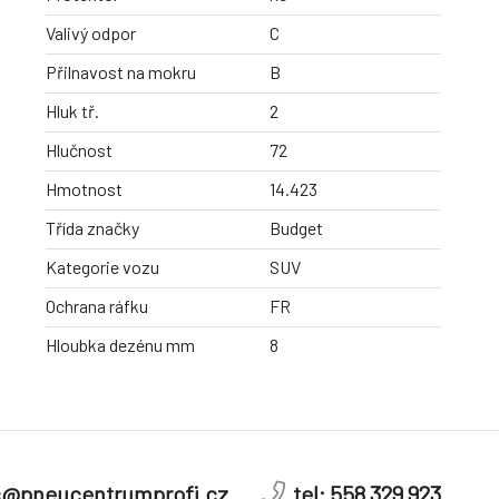
Valivý odpor
C
Přilnavost na mokru
B
Hluk tř.
2
Hlučnost
72
Hmotnost
14.423
Třída značky
Budget
Kategorie vozu
SUV
Ochrana ráfku
FR
Hloubka dezénu mm
8
c@pneucentrumprofi.cz
tel: 558 329 923