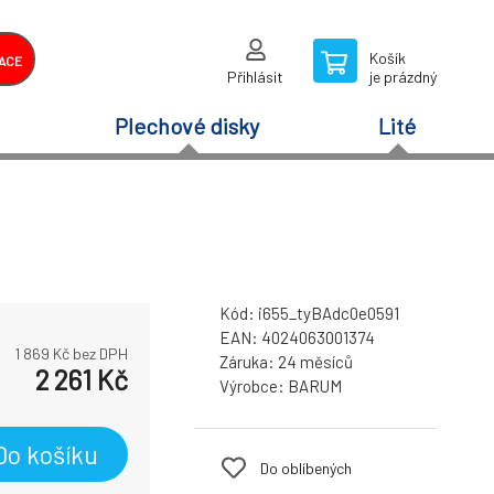
Košík
ACE
Přihlásit
je prázdný
Plechové disky
Lité
Kód:
i655_tyBAdc0e0591
EAN:
4024063001374
1 869
Kč bez DPH
Záruka:
24 měsíců
2 261
Kč
Výrobce:
BARUM
Do košíku
Do oblíbených