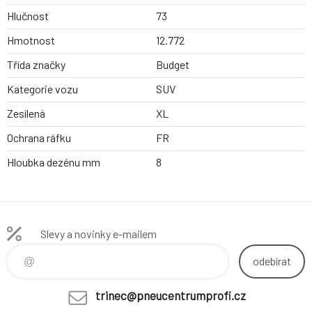
Hlučnost
73
Hmotnost
12.772
Třída značky
Budget
Kategorie vozu
SUV
Zesílená
XL
Ochrana ráfku
FR
Hloubka dezénu mm
8
Slevy a novinky e-mailem
odebírat
trinec@pneucentrumprofi.cz