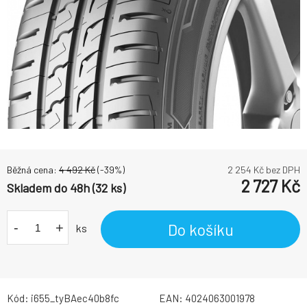
Běžná cena:
4 492
Kč
(-
39
%)
2 254
Kč bez DPH
2 727
Kč
Skladem do 48h (32 ks)
-
+
Do košíku
ks
Kód:
i655_tyBAec40b8fc
EAN:
4024063001978