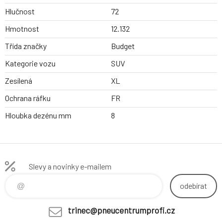
Hlučnost
72
Hmotnost
12.132
Třída značky
Budget
Kategorie vozu
SUV
Zesílená
XL
Ochrana ráfku
FR
Hloubka dezénu mm
8
Slevy a novinky e-mailem
odebírat
trinec@pneucentrumprofi.cz