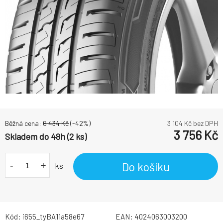
Běžná cena:
6 434
Kč
(-
42
%)
3 104
Kč bez DPH
3 756
Kč
Skladem do 48h (2 ks)
-
+
Do košíku
ks
Kód:
i655_tyBA11a58e67
EAN:
4024063003200