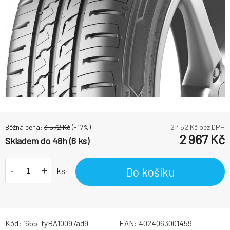
Běžná cena:
3 572
Kč
(-
17
%)
2 452
Kč bez DPH
2 967
Kč
Skladem do 48h (6 ks)
-
+
Do košíku
ks
Kód:
i655_tyBA10097ad9
EAN:
4024063001459