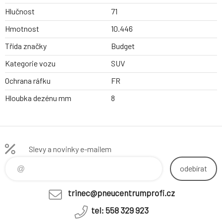
Hlučnost
71
Hmotnost
10.446
Třída značky
Budget
Kategorie vozu
SUV
Ochrana ráfku
FR
Hloubka dezénu mm
8
Slevy a novinky e-mailem
odebírat
trinec@pneucentrumprofi.cz
tel: 558 329 923