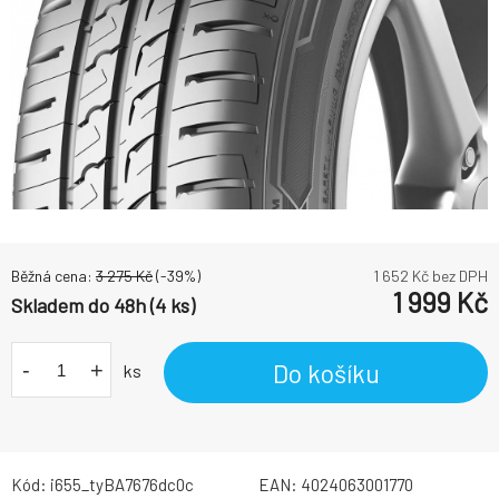
Běžná cena:
3 275
Kč
(-
39
%)
1 652
Kč bez DPH
1 999
Kč
Skladem do 48h (4 ks)
-
+
Do košíku
ks
Kód:
i655_tyBA7676dc0c
EAN:
4024063001770