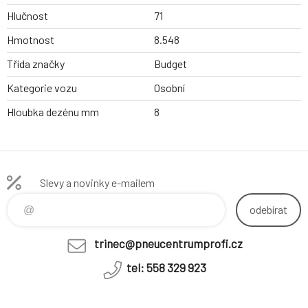
Hlučnost
71
Hmotnost
8.548
Třída značky
Budget
Kategorie vozu
Osobní
Hloubka dezénu mm
8
Slevy a novinky e-mailem
odebírat
trinec@pneucentrumprofi.cz
tel: 558 329 923