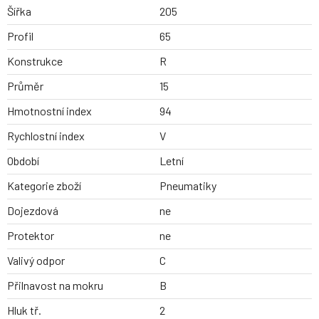
Šířka
205
Profil
65
Konstrukce
R
Průměr
15
Hmotnostní index
94
Rychlostní index
V
Období
Letní
Kategorie zboží
Pneumatiky
Dojezdová
ne
Protektor
ne
Valivý odpor
C
Přilnavost na mokru
B
Hluk tř.
2