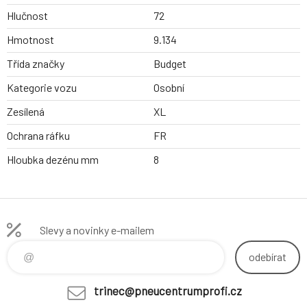
Hlučnost
72
Hmotnost
9.134
Třída značky
Budget
Kategorie vozu
Osobní
Zesílená
XL
Ochrana ráfku
FR
Hloubka dezénu mm
8
Slevy a novinky e-mailem
odebírat
trinec@pneucentrumprofi.cz