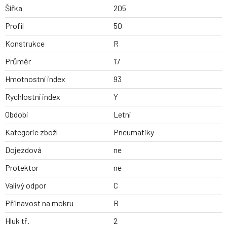
Šířka
205
Profil
50
Konstrukce
R
Průměr
17
Hmotnostní index
93
Rychlostní index
Y
Období
Letní
Kategorie zboží
Pneumatiky
Dojezdová
ne
Protektor
ne
Valivý odpor
C
Přilnavost na mokru
B
Hluk tř.
2