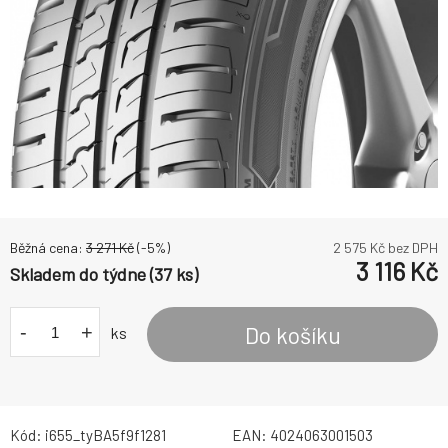
Běžná cena:
3 271
Kč
(-
5
%)
2 575
Kč bez DPH
3 116
Kč
Skladem do týdne (37 ks)
-
+
Do košíku
ks
Kód:
i655_tyBA5f9f1281
EAN:
4024063001503