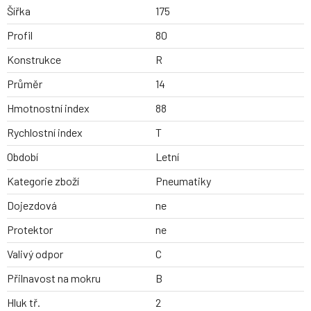
Šířka
175
Profil
80
Konstrukce
R
Průměr
14
Hmotnostní index
88
Rychlostní index
T
Období
Letní
Kategorie zboží
Pneumatiky
Dojezdová
ne
Protektor
ne
Valivý odpor
C
Přilnavost na mokru
B
Hluk tř.
2