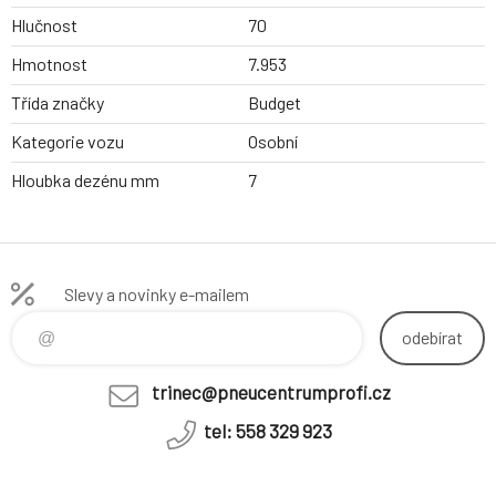
Hlučnost
70
Hmotnost
7.953
Třída značky
Budget
Kategorie vozu
Osobní
Hloubka dezénu mm
7
Slevy a novinky e-mailem
odebírat
trinec@pneucentrumprofi.cz
tel: 558 329 923