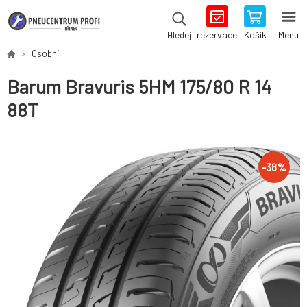
rezervace
Košík
Menu
Hledej
Osobní
Barum Bravuris 5HM 175/80 R 14
88T
-
38
%