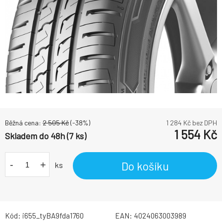
Běžná cena:
2 505
Kč
(-
38
%)
1 284
Kč bez DPH
1 554
Kč
Skladem do 48h (7 ks)
-
+
Do košíku
ks
Kód:
i655_tyBA9fda1760
EAN:
4024063003989