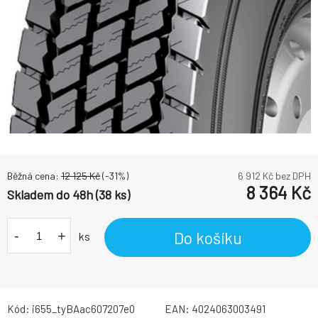
Běžná cena:
12 125
Kč
(-
31
%)
6 912
Kč bez DPH
8 364
Kč
Skladem do 48h (38 ks)
-
+
Do košíku
ks
Kód:
i655_tyBAac607207e0
EAN:
4024063003491