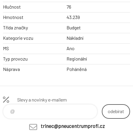
Hlučnost
76
Hmotnost
43.239
Třída značky
Budget
Kategorie vozu
Nákladní
MS
Ano
Typ provozu
Regionální
Náprava
Poháněná
Slevy a novinky e-mailem
odebírat
trinec@pneucentrumprofi.cz