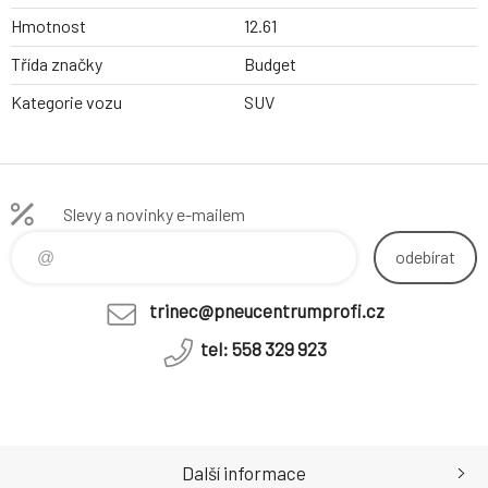
Hmotnost
12.61
Třída značky
Budget
Kategorie vozu
SUV
Slevy a novinky e-mailem
odebírat
trinec@pneucentrumprofi.cz
tel: 558 329 923
Další informace