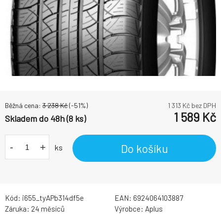
Běžná cena:
3 238
Kč
(-
51
%)
1 313
Kč bez DPH
1 589
Kč
Skladem do 48h (8 ks)
-
+
Do košíku
ks
Kód:
i655_tyAPb314df5e
EAN:
6924064103887
Záruka:
24 měsíců
Výrobce:
Aplus