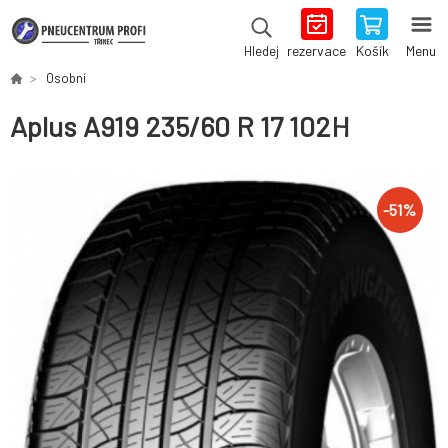
rezervace
Košík
Menu
Hledej
Osobní
Aplus A919 235/60 R 17 102H
-
51
%