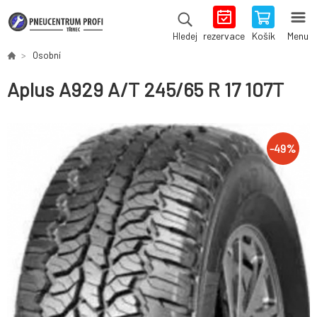
rezervace
Košík
Menu
Hledej
Osobní
Aplus A929 A/T 245/65 R 17 107T
-
49
%