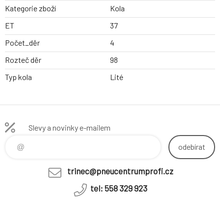
Kategorie zboží
Kola
ET
37
Počet_děr
4
Rozteč děr
98
Typ kola
Lité
Slevy a novinky e-mailem
odebírat
trinec@pneucentrumprofi.cz
tel: 558 329 923