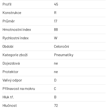
Profil
45
Konstrukce
R
Průměr
17
Hmotnostní index
88
Rychlostní index
W
Období
Celoroční
Kategorie zboží
Pneumatiky
Dojezdová
ne
Protektor
ne
Valivý odpor
D
Přilnavost na mokru
C
Hluk tř.
B
Hlučnost
72