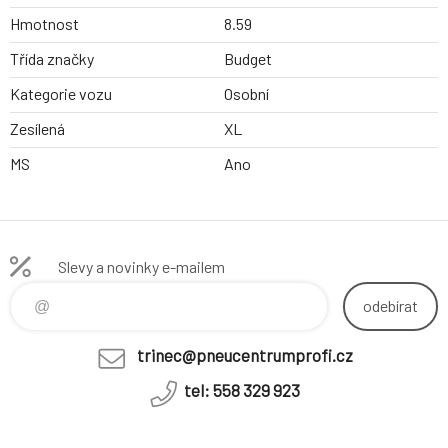
Hmotnost
8.59
Třída značky
Budget
Kategorie vozu
Osobní
Zesílená
XL
MS
Ano
Slevy a novinky e-mailem
odebírat
trinec@pneucentrumprofi.cz
tel: 558 329 923