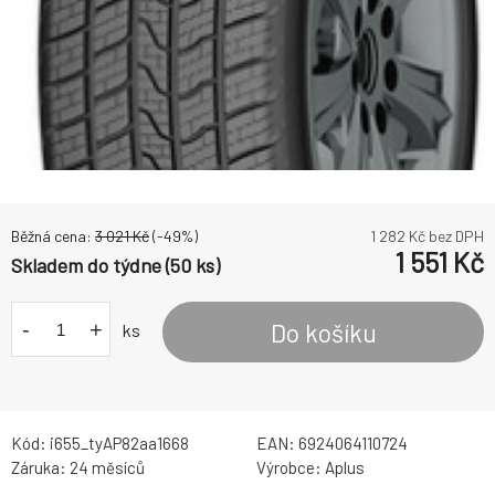
Běžná cena:
3 021
Kč
(-
49
%)
1 282
Kč bez DPH
1 551
Kč
Skladem do týdne (50 ks)
-
+
Do košíku
ks
Kód:
i655_tyAP82aa1668
EAN:
6924064110724
Záruka:
24 měsíců
Výrobce:
Aplus