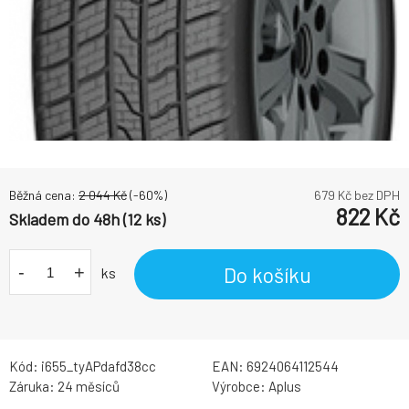
Běžná cena:
2 044
Kč
(-
60
%)
679
Kč bez DPH
822
Kč
Skladem do 48h (12 ks)
-
+
Do košíku
ks
Kód:
i655_tyAPdafd38cc
EAN:
6924064112544
Záruka:
24 měsíců
Výrobce:
Aplus