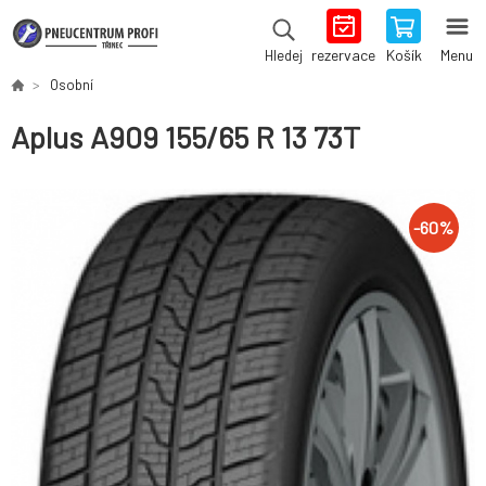
rezervace
Košík
Menu
Hledej
Osobní
Aplus A909 155/65 R 13 73T
-
60
%