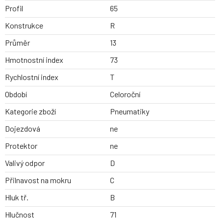
Profil
65
Konstrukce
R
Průměr
13
Hmotnostní index
73
Rychlostní index
T
Období
Celoroční
Kategorie zboží
Pneumatiky
Dojezdová
ne
Protektor
ne
Valivý odpor
D
Přilnavost na mokru
C
Hluk tř.
B
Hlučnost
71