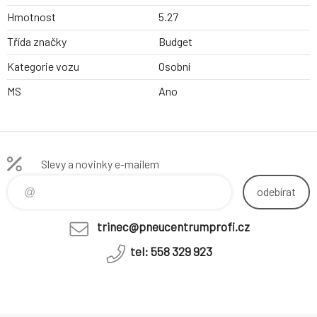
Hmotnost
5.27
Třída značky
Budget
Kategorie vozu
Osobní
MS
Ano
Slevy a novinky e-mailem
odebírat
trinec@pneucentrumprofi.cz
tel: 558 329 923