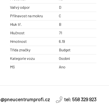
Valivý odpor
D
Přilnavost na mokru
C
Hluk tř.
B
Hlučnost
71
Hmotnost
6.19
Třída značky
Budget
Kategorie vozu
Osobní
MS
Ano
c@pneucentrumprofi.cz
tel: 558 329 923