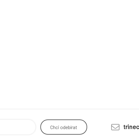
trine
Chci
odebírat