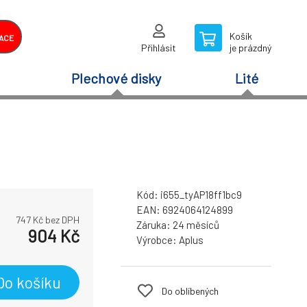
Košík
ACE
Přihlásit
je prázdný
Plechové disky
Lité
Kód:
i655_tyAP18ff1bc9
EAN:
6924064124899
747
Kč bez DPH
Záruka:
24 měsíců
904
Kč
Výrobce:
Aplus
Do košíku
Do oblíbených