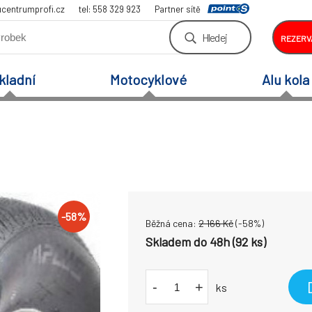
centrumprofi.cz
tel: 558 329 923
Partner sítě
Hledej
REZERV
kladní
Motocyklové
Alu kola
-
58
%
Běžná cena:
2 166
Kč
(-
58
%)
Skladem do 48h (92 ks)
-
+
ks