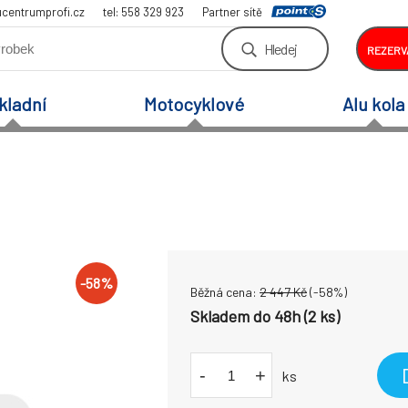
centrumprofi.cz
tel: 558 329 923
Partner sítě
Hledej
REZERV
kladní
Motocyklové
Alu kola
-
58
%
Běžná cena:
2 447
Kč
(-
58
%)
Skladem do 48h (2 ks)
-
+
ks