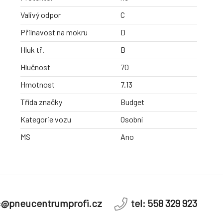
Valivý odpor
C
Přilnavost na mokru
D
Hluk tř.
B
Hlučnost
70
Hmotnost
7.13
Třída značky
Budget
Kategorie vozu
Osobní
MS
Ano
c@pneucentrumprofi.cz
tel: 558 329 923