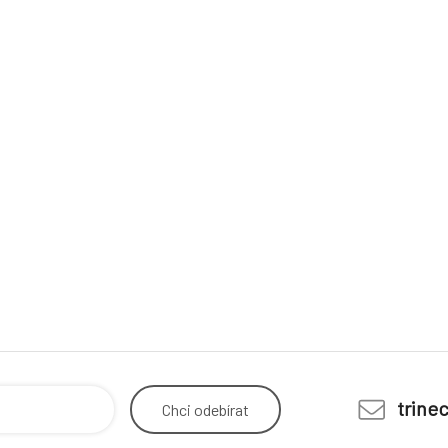
trine
Chci
odebírat