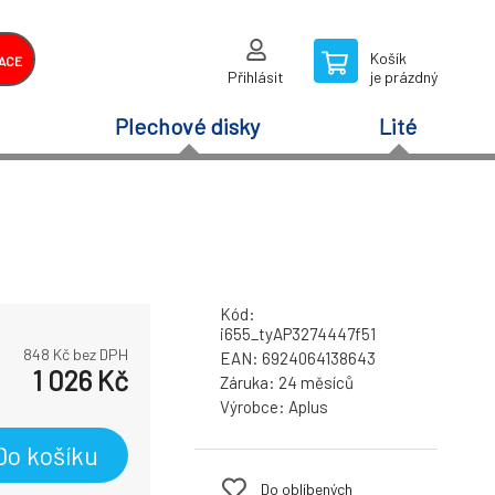
Košík
ACE
Přihlásit
je prázdný
Plechové disky
Lité
Kód:
i655_tyAP3274447f51
848
Kč bez DPH
EAN:
6924064138643
1 026
Kč
Záruka:
24 měsíců
Výrobce:
Aplus
Do košíku
Do oblíbených