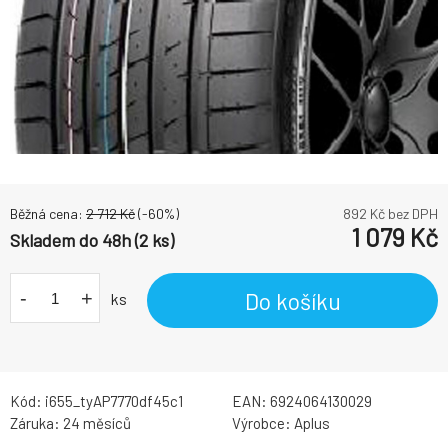
Běžná cena:
2 712
Kč
(-
60
%)
892
Kč bez DPH
1 079
Kč
Skladem do 48h (2 ks)
-
+
Do košíku
ks
Kód:
i655_tyAP7770df45c1
EAN:
6924064130029
Záruka:
24 měsíců
Výrobce:
Aplus