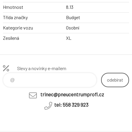
Hmotnost
8.13
Třída značky
Budget
Kategorie vozu
Osobní
Zesílená
XL
Slevy a novinky e-mailem
odebírat
trinec@pneucentrumprofi.cz
tel: 558 329 923