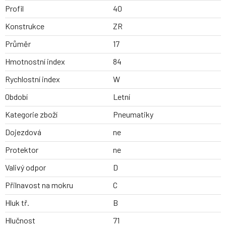
Profil
40
Konstrukce
ZR
Průměr
17
Hmotnostní index
84
Rychlostní index
W
Období
Letní
Kategorie zboží
Pneumatiky
Dojezdová
ne
Protektor
ne
Valivý odpor
D
Přilnavost na mokru
C
Hluk tř.
B
Hlučnost
71