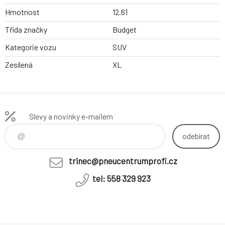
Hmotnost
12.61
Třída značky
Budget
Kategorie vozu
SUV
Zesílená
XL
Slevy a novinky e-mailem
odebírat
trinec@pneucentrumprofi.cz
tel: 558 329 923