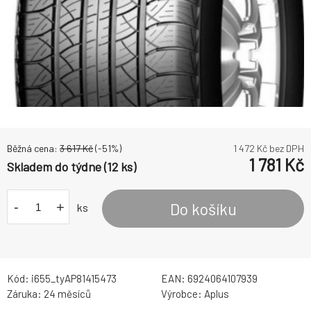
Běžná cena:
3 617
Kč
(-
51
%)
1 472
Kč bez DPH
1 781
Kč
Skladem do týdne (12 ks)
-
+
Do košíku
ks
Kód:
i655_tyAP81415473
EAN:
6924064107939
Záruka:
24 měsíců
Výrobce:
Aplus