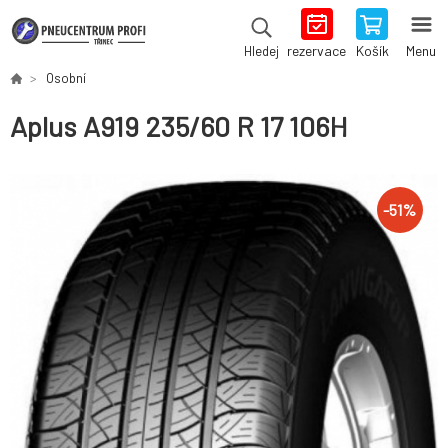
rezervace
Košík
Menu
Hledej
Osobní
Aplus A919 235/60 R 17 106H
-
51
%