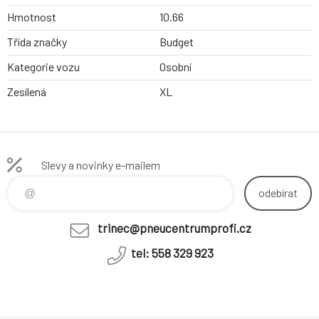
Hmotnost
10.66
Třída značky
Budget
Kategorie vozu
Osobní
Zesílená
XL
Slevy a novinky e-mailem
odebírat
trinec@pneucentrumprofi.cz
tel: 558 329 923