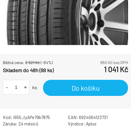
Běžná cena:
2 921
Kč
(-
64
%)
860
Kč bez DPH
1 041
Kč
Skladem do 48h (99 ks)
-
+
Do košíku
ks
Kód:
i655_tyAPe79b7875
EAN:
6924064123731
Záruka:
24 měsíců
Výrobce:
Aplus