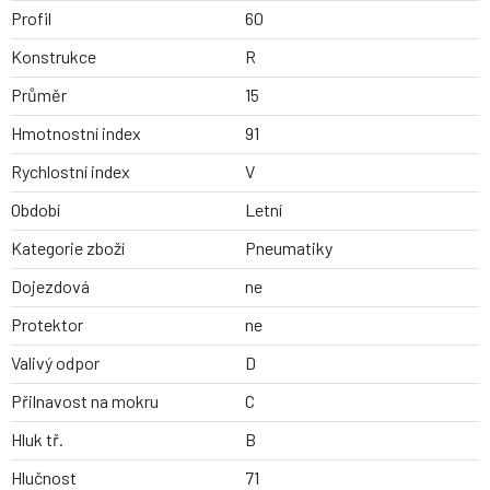
Profil
60
Konstrukce
R
Průměr
15
Hmotnostní index
91
Rychlostní index
V
Období
Letní
Kategorie zboží
Pneumatiky
Dojezdová
ne
Protektor
ne
Valivý odpor
D
Přilnavost na mokru
C
Hluk tř.
B
Hlučnost
71