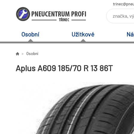
trinec@pneu
Osobní
Užitkové
Ná
Osobní
Aplus A609 185/70 R 13 86T