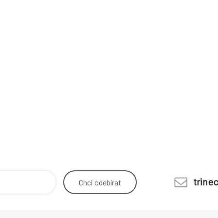
trine
Chci
odebírat