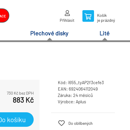
Košík
ACE
Přihlásit
je prázdný
Plechové disky
Lité
Kód:
i655_tyAP2f3cefe3
EAN:
6924064112049
730
Kč bez DPH
Záruka:
24 měsíců
883
Kč
Výrobce:
Aplus
Do košíku
Do oblíbených