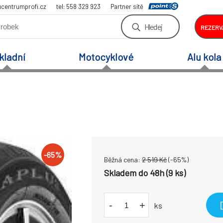
centrumprofi.cz
tel: 558 329 923
Partner sítě
Hledej
REZERV
kladní
Motocyklové
Alu kola
-
65
%
Běžná cena:
2 519
Kč
(-
65
%)
Skladem do 48h (9 ks)
-
+
ks