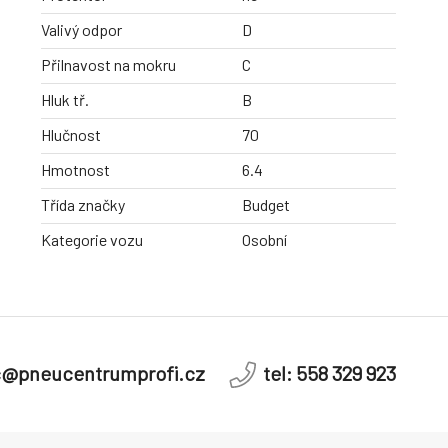
Valivý odpor
D
Přilnavost na mokru
C
Hluk tř.
B
Hlučnost
70
Hmotnost
6.4
Třída značky
Budget
Kategorie vozu
Osobní
c@pneucentrumprofi.cz
tel: 558 329 923