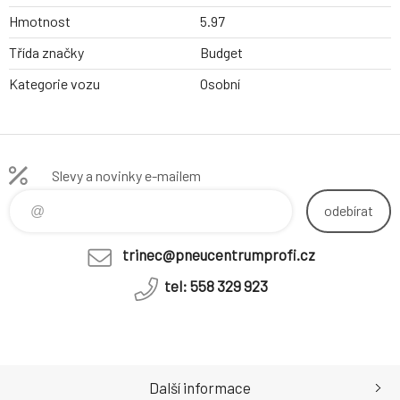
Hmotnost
5.97
Třída značky
Budget
Kategorie vozu
Osobní
Slevy a novinky e-mailem
odebírat
trinec@pneucentrumprofi.cz
tel: 558 329 923
Další informace