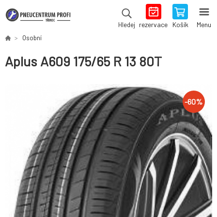
rezervace
Košík
Menu
Hledej
Osobní
Aplus A609 175/65 R 13 80T
-
60
%