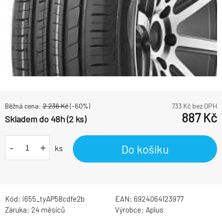
Běžná cena:
2 236
Kč
(-
60
%)
733
Kč bez DPH
887
Kč
Skladem do 48h (2 ks)
-
+
Do košíku
ks
Kód:
i655_tyAP58cdfe2b
EAN:
6924064123977
Záruka:
24 měsíců
Výrobce:
Aplus