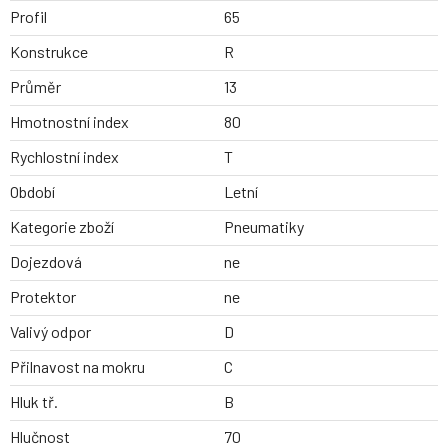
Profil
65
Konstrukce
R
Průměr
13
Hmotnostní index
80
Rychlostní index
T
Období
Letní
Kategorie zboží
Pneumatiky
Dojezdová
ne
Protektor
ne
Valivý odpor
D
Přilnavost na mokru
C
Hluk tř.
B
Hlučnost
70