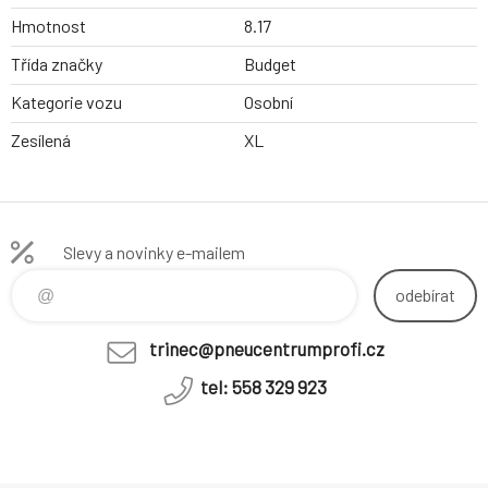
Hmotnost
8.17
Třída značky
Budget
Kategorie vozu
Osobní
Zesílená
XL
Slevy a novinky e-mailem
odebírat
trinec@pneucentrumprofi.cz
tel: 558 329 923