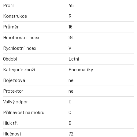
Profil
45
Konstrukce
R
Průměr
16
Hmotnostní index
84
Rychlostní index
V
Období
Letní
Kategorie zboží
Pneumatiky
Dojezdová
ne
Protektor
ne
Valivý odpor
D
Přilnavost na mokru
C
Hluk tř.
B
Hlučnost
72