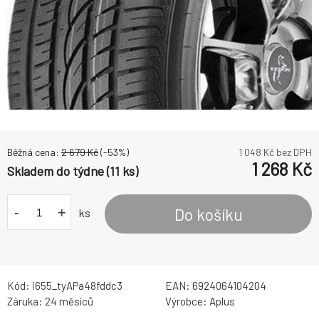
Běžná cena:
2 679
Kč
(-
53
%)
1 048
Kč bez DPH
1 268
Kč
Skladem do týdne (11 ks)
-
+
Do košíku
ks
Kód:
i655_tyAPa48fddc3
EAN:
6924064104204
Záruka:
24 měsíců
Výrobce:
Aplus