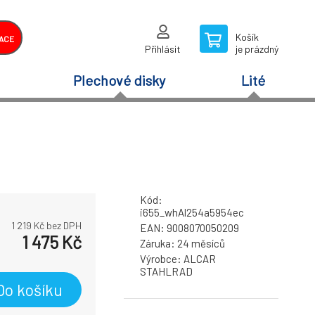
Košík
ACE
Přihlásit
je prázdný
Plechové disky
Lité
Kód:
i655_whAl254a5954ec
1 219
Kč bez DPH
EAN:
9008070050209
1 475
Kč
Záruka:
24 měsíců
Výrobce:
ALCAR
STAHLRAD
Do košíku