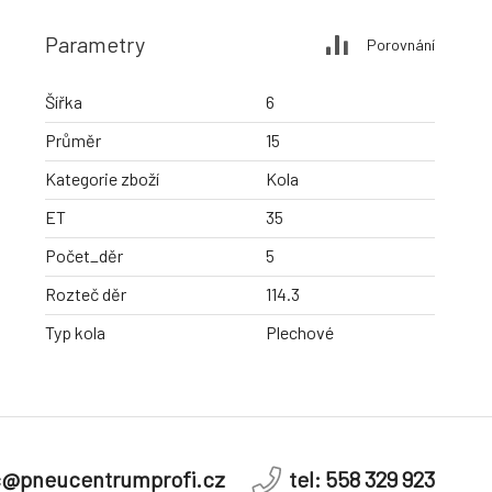
Parametry
Porovnání
Šířka
6
Průměr
15
Kategorie zboží
Kola
ET
35
Počet_děr
5
Rozteč děr
114.3
Typ kola
Plechové
c@pneucentrumprofi.cz
tel: 558 329 923