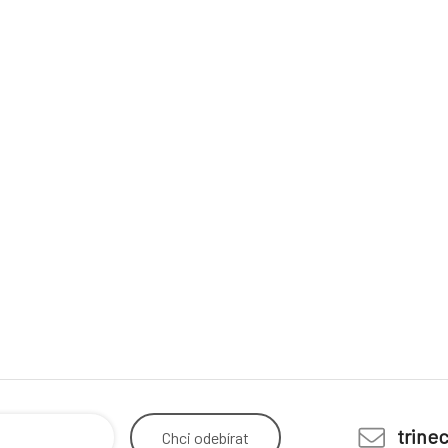
trine
Chci
odebírat