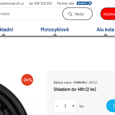
centrumprofi.cz
tel: 558 329 923
Partner sítě
Hledej
REZERV
kladní
Motocyklové
Alu kola
-
24
%
Běžná cena:
1 936
Kč
(-
24
%)
Skladem do 48h (2 ks)
-
+
ks